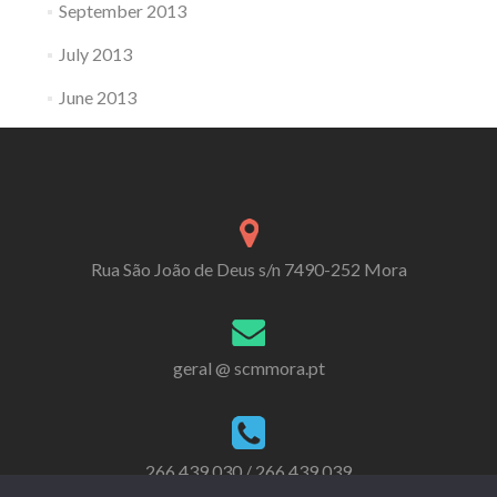
September 2013
July 2013
June 2013
Rua São João de Deus s/n 7490-252 Mora
geral @ scmmora.pt
266 439 030 / 266 439 039