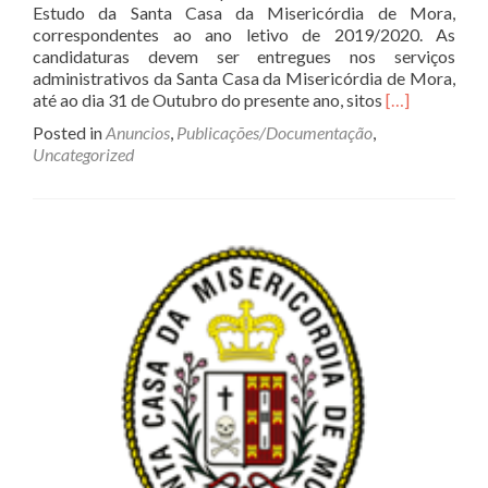
Estudo da Santa Casa da Misericórdia de Mora,
correspondentes ao ano letivo de 2019/2020. As
candidaturas devem ser entregues nos serviços
administrativos da Santa Casa da Misericórdia de Mora,
Read
até ao dia 31 de Outubro do presente ano, sitos
[…]
more
Posted in
Anuncios
,
Publicações/Documentação
,
about
Uncategorized
Bolsas
de
estudo
a
estudantes
do
ensino
superior
para
o
ano
letivo
2019/2020