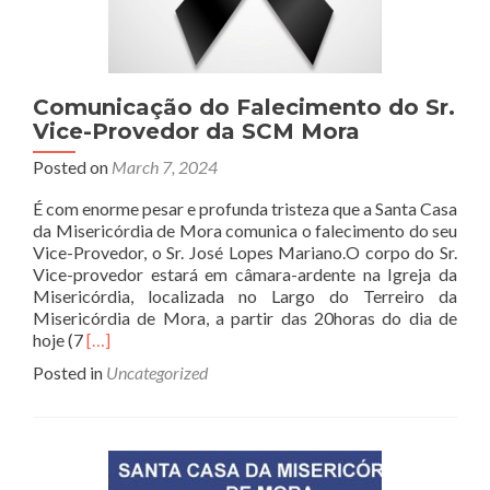
Comunicação do Falecimento do Sr.
Vice-Provedor da SCM Mora
Posted on
March 7, 2024
É com enorme pesar e profunda tristeza que a Santa Casa
da Misericórdia de Mora comunica o falecimento do seu
Vice-Provedor, o Sr. José Lopes Mariano.O corpo do Sr.
Vice-provedor estará em câmara-ardente na Igreja da
Misericórdia, localizada no Largo do Terreiro da
Misericórdia de Mora, a partir das 20horas do dia de
Read
hoje (7
[…]
more
Posted in
Uncategorized
about
Comunicação
do
Falecimento
do