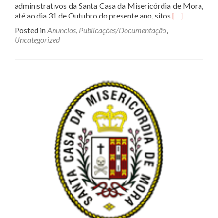
administrativos da Santa Casa da Misericórdia de Mora,
Read
até ao dia 31 de Outubro do presente ano, sitos
[…]
more
Posted in
Anuncios
,
Publicações/Documentação
,
about
Uncategorized
Bolsas
de
estudo
a
estudantes
do
ensino
superior
para
o
ano
letivo
2021/2022