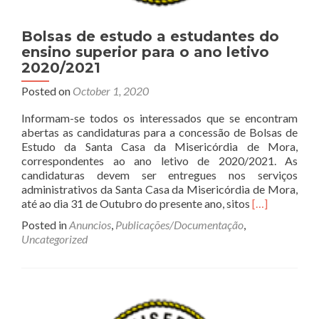
Bolsas de estudo a estudantes do
ensino superior para o ano letivo
2020/2021
Posted on
October 1, 2020
Informam-se todos os interessados que se encontram
abertas as candidaturas para a concessão de Bolsas de
Estudo da Santa Casa da Misericórdia de Mora,
correspondentes ao ano letivo de 2020/2021. As
candidaturas devem ser entregues nos serviços
administrativos da Santa Casa da Misericórdia de Mora,
Read
até ao dia 31 de Outubro do presente ano, sitos
[…]
more
Posted in
Anuncios
,
Publicações/Documentação
,
about
Uncategorized
Bolsas
de
estudo
a
estudantes
do