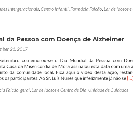
ades Intergeracionais
,
Centro Infantil
,
Farmácia Falcão
,
Lar de Idosos e
ro
al da Pessoa com Doença de Alzheimer
mber 21, 2017
ho
Setembro comemorou-se o Dia Mundial da Pessoa com Doe
nta Casa da Misericórdia de Mora assinalou esta data com uma 
junto da comunidade local. Fica aqui o vídeo desta ação, resta
Re
s os participantes. Ao Sr. Luís Nunes que infelizmente já não se
[…
mo
ab
ia Falcão
,
geral
,
Lar de Idosos e Centro de Dia
,
Unidade de Cuidados
Di
Mu
da
Pe
co
Do
de