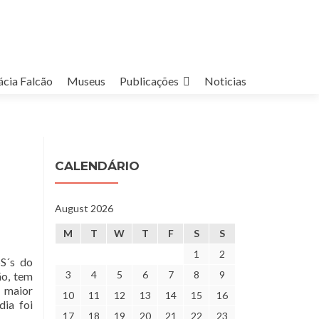
cia Falcão
Museus
Publicações
Noticias
CALENDÁRIO
August 2026
M
T
W
T
F
S
S
1
2
S´s do
3
4
5
6
7
8
9
ão, tem
a maior
10
11
12
13
14
15
16
dia foi
17
18
19
20
21
22
23