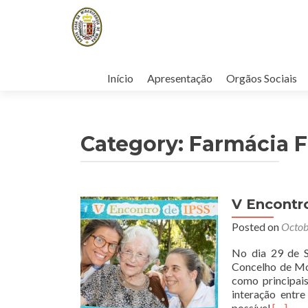
Skip
to
Início
Apresentação
Orgãos Sociais
content
Category:
Farmácia F
V Encontr
Posted on
Octob
No dia 29 de 
Concelho de Mor
como principais
interação entre
Read
possível
[…]