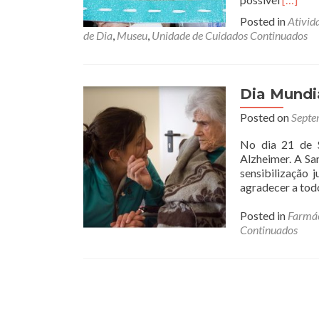
more
Posted in
Ativid
about
de Dia
,
Museu
,
Unidade de Cuidados Continuados
V
Encont
de
IPSS
Dia Mundi
´s
do
Posted on
Septe
Concel
de
No dia 21 de 
Mora
Alzheimer. A Sa
sensibilização 
agradecer a todo
Posted in
Farmác
Continuados