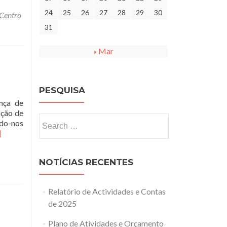
24
25
26
27
28
29
30
 Centro
31
« Mar
PESQUISA
nça de
ação de
Search
ndo-nos
for:
ad
]
re
out
NOTÍCIAS RECENTES
a
ndial
Relatório de Actividades e Contas
ssoa
m
de 2025
ença
Plano de Atividades e Orçamento