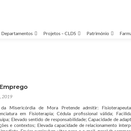
Departamentos
Projetos – CLDS
Património
Farmá
 Emprego
8, 2019
da Misericórdia de Mora Pretende admitir: Fisioterapeuta
enciatura em Fisioterapia; Cédula profissional válida; Facili
uipa; Elevado sentido de responsabilidade; Capacidade de adap
ações e contextos; Elevada capacidade de relacionamento interp
 imediata. Enviar curriculum vitae para o e-mail, geral @ scmmor