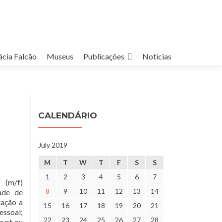
cia Falcão
Museus
Publicações
Noticias
CALENDÁRIO
July 2019
M
T
W
T
F
S
S
1
2
3
4
5
6
7
 (m/f)
8
9
10
11
12
13
14
dade de
tação a
15
16
17
18
19
20
21
essoal;
22
23
24
25
26
27
28
a.pt ou