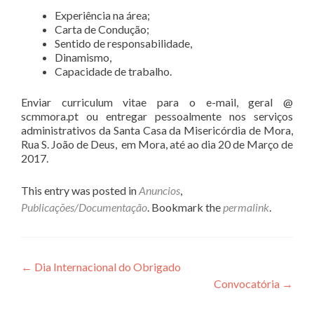
Experiência na área;
Carta de Condução;
Sentido de responsabilidade,
Dinamismo,
Capacidade de trabalho.
Enviar curriculum vitae para o e-mail, geral @
scmmora.pt ou entregar pessoalmente nos serviços
administrativos da Santa Casa da Misericórdia de Mora,
Rua S. João de Deus, em Mora, até ao dia 20 de Março de
2017.
This entry was posted in
Anuncios
,
Publicações/Documentação
. Bookmark the
permalink
.
Post
←
Dia Internacional do Obrigado
Convocatória
→
navigation