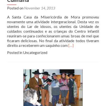
Culinária
Posted on
November 14, 2013
A Santa Casa da Misericórdia de Mora promoveu
novamente uma atividade intergeracional. Desta vez os
utentes do Lar de idosos, os utentes da Unidade de
cuidados continuados e as crianças do Centro infantil
reuniram-se para confecionarem umas broas de mel que
ficaram deliciosas. No final da atividade todos tiveram
Read
direito a receberem um saquinho com
[…]
more
Posted in Uncategorized
about
Atividade
Intergeracional
de
Culinária