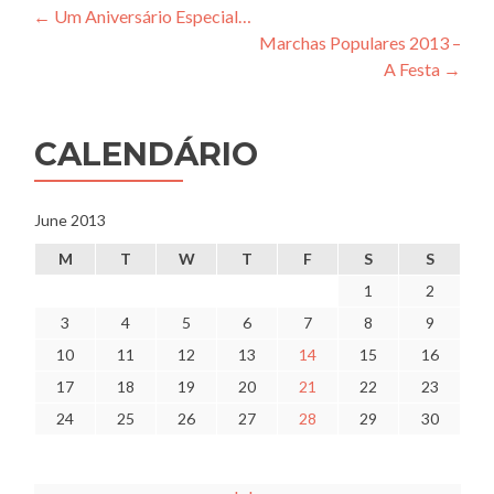
Post
←
Um Aniversário Especial…
Marchas Populares 2013 –
navigation
A Festa
→
CALENDÁRIO
June 2013
M
T
W
T
F
S
S
1
2
3
4
5
6
7
8
9
10
11
12
13
14
15
16
17
18
19
20
21
22
23
24
25
26
27
28
29
30