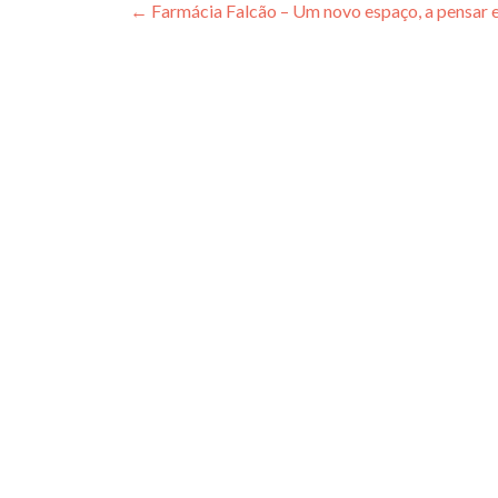
Post
←
Farmácia Falcão – Um novo espaço, a pensar e
navigation