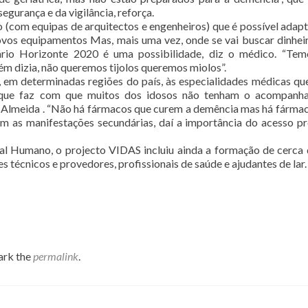
egurança e da vigilância, reforça.
 (com equipas de arquitectos e engenheiros) que é possível adapt
ovos equipamentos Mas, mais uma vez, onde se vai buscar dinhei
ário Horizonte 2020 é uma possibilidade, diz o médico. “Te
ém dizia, não queremos tijolos queremos miolos”.
 em determinadas regiões do país, às especialidades médicas qu
), que faz com que muitos dos idosos não tenham o acompanh
e Almeida . “Não há fármacos que curem a demência mas há fárma
m as manifestações secundárias, daí a importância do acesso pr
al Humano, o projecto VIDAS incluiu ainda a formação de cerca
s técnicos e provedores, profissionais de saúde e ajudantes de lar.
a
ark the
permalink
.