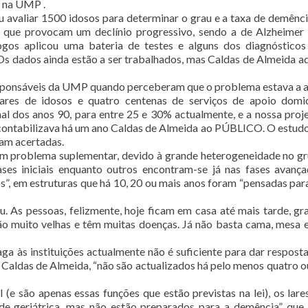
s na UMP .
iu avaliar 1500 idosos para determinar o grau e a taxa de demênci
que provocam um declínio progressivo, sendo a de Alzheimer
ogos aplicou uma bateria de testes e alguns dos diagnóstico
Os dados ainda estão a ser trabalhados, mas Caldas de Almeida a
responsáveis da UMP quando perceberam que o problema estava a 
res de idosos e quatro centenas de serviços de apoio domici
al dos anos 90, para entre 25 e 30% actualmente, e a nossa proj
contabilizava há um ano Caldas de Almeida ao PÚBLICO. O estud
ram acertadas.
um problema suplementar, devido à grande heterogeneidade no g
ases iniciais enquanto outros encontram-se já nas fases avanç
”, em estruturas que há 10, 20 ou mais anos foram “pensadas par
u. As pessoas, felizmente, hoje ficam em casa até mais tarde, gr
stão muito velhas e têm muitas doenças. Já não basta cama, mesa 
a às instituições actualmente não é suficiente para dar resposta
 Caldas de Almeida, “não são actualizados há pelo menos quatro o
 (e são apenas essas funções que estão previstas na lei), os lare
de geriátrica, mas não estão preparados para a demência”, que