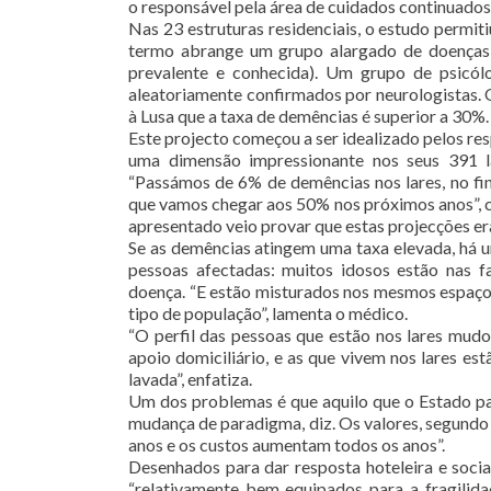
o responsável pela área de cuidados continuado
Nas 23 estruturas residenciais, o estudo permit
termo abrange um grupo alargado de doenças 
prevalente e conhecida). Um grupo de psicól
aleatoriamente confirmados por neurologistas. 
à Lusa que a taxa de demências é superior a 30%.
Este projecto começou a ser idealizado pelos 
uma dimensão impressionante nos seus 391 la
“Passámos de 6% de demências nos lares, no fin
que vamos chegar aos 50% nos próximos anos”, 
apresentado veio provar que estas projecções e
Se as demências atingem uma taxa elevada, há 
pessoas afectadas: muitos idosos estão nas f
doença. “E estão misturados nos mesmos espaços
tipo de população”, lamenta o médico.
“O perfil das pessoas que estão nos lares mudo
apoio domiciliário, e as que vivem nos lares e
lavada”, enfatiza.
Um dos problemas é que aquilo que o Estado pag
mudança de paradigma, diz. Os valores, segundo
anos e os custos aumentam todos os anos”.
Desenhados para dar resposta hoteleira e social
“relativamente bem equipados para a fragilida