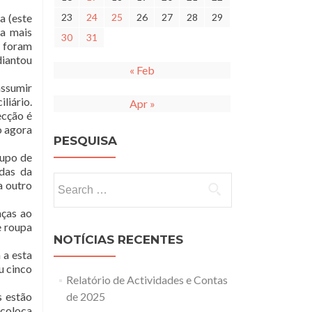
a (este
23
24
25
26
27
28
29
 a mais
30
31
s foram
diantou
« Feb
assumir
liário.
Apr »
ecção é
o agora
PESQUISA
rupo de
adas da
Search
a outro
for:
aças ao
e roupa
NOTÍCIAS RECENTES
 a esta
u cinco
Relatório de Actividades e Contas
s estão
de 2025
 coloca