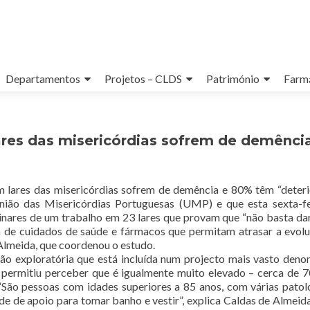
Departamentos
Projetos – CLDS
Património
Farmá
ares das misericórdias sofrem de demênci
m lares das misericórdias sofrem de demência e 80% têm “deter
União das Misericórdias Portuguesas (UMP) e que esta sexta-fe
inares de um trabalho em 23 lares que provam que “não basta da
m de cuidados de saúde e fármacos que permitam atrasar a evol
Almeida, que coordenou o estudo.
ção exploratória que está incluída num projecto mais vasto den
permitiu perceber que é igualmente muito elevado – cerca de 
 “São pessoas com idades superiores a 85 anos, com várias patol
e de apoio para tomar banho e vestir”, explica Caldas de Almeida