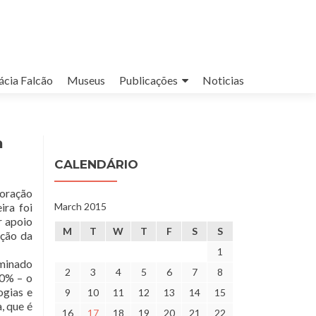
cia Falcão
Museus
Publicações
Noticias
a
CALENDÁRIO
ioração
ira foi
March 2015
r apoio
M
T
W
T
F
S
S
ução da
1
ominado
2
3
4
5
6
7
8
70% – o
ogias e
9
10
11
12
13
14
15
, que é
16
17
18
19
20
21
22